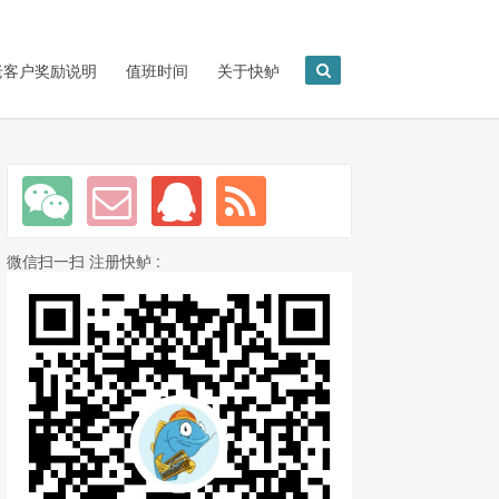
老客户奖励说明
值班时间
关于快鲈
微信扫一扫 注册快鲈 :