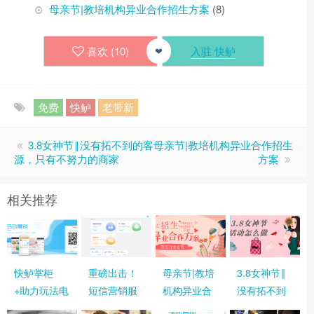
母亲节|教培机构异业合作招生方案
(8)
喜欢 (
10
)
入驻 快鲈
❤
免费
快鲈
老带新
3.8女神节‖没有拓不到的客
母亲节|教培机构异业合作招生
源，只有不努力的商家
方案
相关推荐
快鲈掌柜
重磅出击！
母亲节|教培
3.8女神节‖
+助力玩法电
短信营销服
机构异业合
没有拓不到
脑端活动创
务终于来
作招生方案
的客源，只