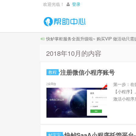
欢迎光临！
登录
快鲈掌柜服务全面升级啦~ 购买VIP 做活动只
2018年10月的内容
注册微信小程序账号
教程
第一步：在
【小程序】
激活小程序后
快鲈SaaA小程序托管平台
鲈宝宝