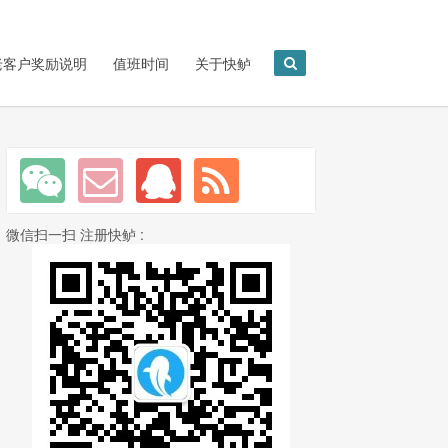
老客户奖励说明
值班时间
关于快鲈
微信扫一扫 注册快鲈 :