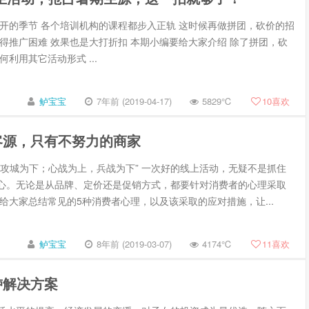
花开的季节 各个培训机构的课程都步入正轨 这时候再做拼团，砍价的招
觉得推广困难 效果也是大打折扣 本期小编要给大家介绍 除了拼团，砍
何利用其它活动形式 ...
鲈宝宝
7年前 (2019-04-17)
5829℃
10
喜欢
的客源，只有不努力的商家
，攻城为下；心战为上，兵战为下” 一次好的线上活动，无疑不是抓住
心。无论是从品牌、定价还是促销方式，都要针对消费者的心理采取
天给大家总结常见的5种消费者心理，以及该采取的应对措施，让...
鲈宝宝
8年前 (2019-03-07)
4174℃
11
喜欢
鲈解决方案