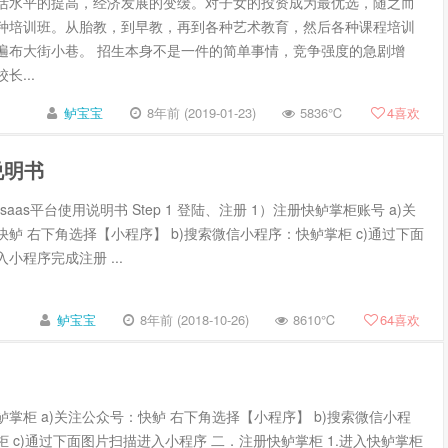
活水平的提高，经济发展的变缓。对子女的投资成为最优选，随之而
种培训班。从胎教，到早教，再到各种艺术教育，然后各种课程培训
遍布大街小巷。 招生本身不是一件的简单事情，竞争强度的急剧增
长...
鲈宝宝
8年前 (2019-01-23)
5836℃
4
喜欢
说明书
saas平台使用说明书 Step 1 登陆、注册 1）注册快鲈掌柜账号 a)关
鲈 右下角选择【小程序】 b)搜索微信小程序：快鲈掌柜 c)通过下面
小程序完成注册 ...
鲈宝宝
8年前 (2018-10-26)
8610℃
64
喜欢
掌柜 a)关注公众号：快鲈 右下角选择【小程序】 b)搜索微信小程
 c)通过下面图片扫描进入小程序 二．注册快鲈掌柜 1.进入快鲈掌柜