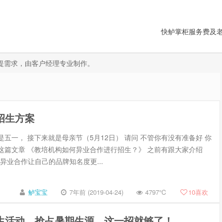
快鲈掌柜服务费及
需提需求，由客户经理专业制作。
招生方案
是五一， 接下来就是母亲节（5月12日） 请问 不管你有没有准备好 你
这篇文章 《教培机构如何异业合作进行招生？》 之前有跟大家介绍
异业合作让自己的品牌知名度更...
鲈宝宝
7年前 (2019-04-24)
4797℃
10
喜欢
生活动，抢占暑期生源，这一招就够了！