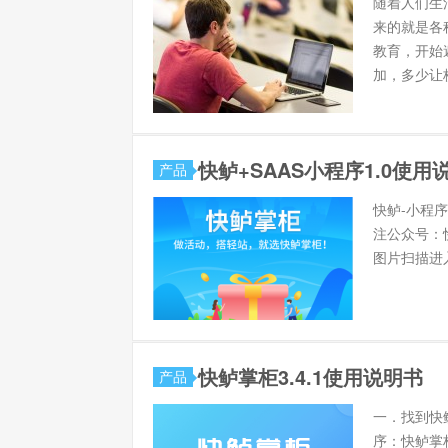
随着人们生
来的就是各
教育，开始
加，多少让校
快鲈+SAAS小程序1.0使用
产品
快鲈-小程序
注公众号：快
图片扫描进入
快鲈掌柜3.4.1使用说明书
产品
一．找到快鲈
序：快鲈掌柜