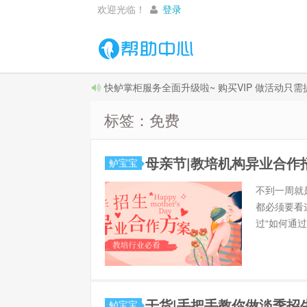
欢迎光临！
登录
快鲈掌柜服务全面升级啦~ 购买VIP 做活动只
标签：免费
母亲节|教培机构异业合作
鲈宝宝
​不到一周就
都必须要看
过“如何通过
干货|手把手教你做淡季招
鲈宝宝