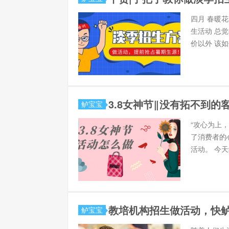
四月 春暖
生活动 总
价以外 该如
3.8女神节‖没有拓不到
鲈宝宝
“攻心为上
了消费者的
活动。 今
教培机构招生做活动，快
鲈宝宝