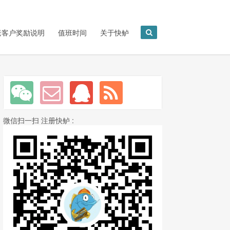
老客户奖励说明
值班时间
关于快鲈
微信扫一扫 注册快鲈 :