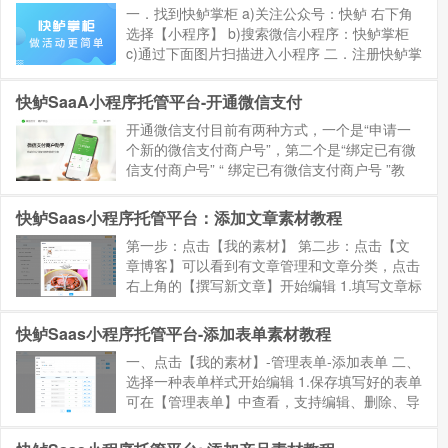
一．找到快鲈掌柜 a)关注公众号：快鲈 右下角
选择【小程序】 b)搜索微信小程序：快鲈掌柜
c)通过下面图片扫描进入小程序 二．注册快鲈掌
柜 1.进入快鲈掌柜后选择授权 2.接着选择完善
资料，点击【完善资料】→填写【商家名】→
快鲈SaaA小程序托管平台-开通微信支付
填写相关...
开通微信支付目前有两种方式，一个是“申请一
个新的微信支付商户号”，第二个是“绑定已有微
信支付商户号” “ 绑定已有微信支付商户号 ”教
程：点击查看 下面详细介绍一下“申请一个新的
微信支付商户号”教程 注：申请微信支付的前...
快鲈Saas小程序托管平台：添加文章素材教程
第一步：点击【我的素材】 第二步：点击【文
章博客】可以看到有文章管理和文章分类，点击
右上角的【撰写新文章】开始编辑 1.填写文章标
题 2.上传封面，最好为横图或者正方形 3.输入
文本内容 4.填写完成点击保存 下线：点击“下
快鲈Saas小程序托管平台-添加表单素材教程
线”按钮...
一、点击【我的素材】-管理表单-添加表单 二、
选择一种表单样式开始编辑 1.保存填写好的表单
可在【管理表单】中查看，支持编辑、删除、导
出 2.如想在小程序内插入表单信息，点击【我的
小程序】，选择小程序，点击【编辑】 ①选择