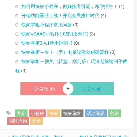
如何用快鲈小程序，做好拓客引流，寒假招生！
(1)
分销功能重磅上线！开启全民推广时代
(4)
快鲈掌柜小程序常见问题
(0)
快鲈+SAAS小程序1.0使用说明书
(3)
快鲈掌柜3.4.1使用说明书
(0)
快鲈掌柜 – 集卡（字）电脑端活动创建流程
(0)
快鲈掌柜 – 抽奖（转盘、刮刮乐）玩法电脑端制作教
程
(3)
喜欢 (
6
)
入驻 快鲈
❤
发布
小程序
快鲈
快鲈掌柜
活动编辑
秒杀
限时抢购
集卡