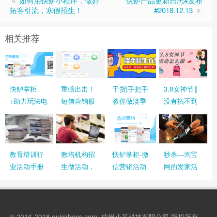
如何用快鲈小程序，做好
快鲈产品更新日志#发布
拓客引流，寒假招生！
#2018.12.13
相关推荐
快鲈掌柜
重磅出击！
干货|手把手
3.8女神节‖
+助力玩法电
短信营销服
教你做淡季
没有拓不到
脑端活动创
务终于来
招生活动，
的客源，只
建教程
了！复活客
抢占暑期生
有不努力的
户就用它！
源，这一招
商家
就够了！
教育培训行
教培机构招
快鲈掌柜-微
秒杀—淘宝
业活动手册
生做活动，
信营销活动
网的发家活
快鲈解决方
使用教程详
动,我们要怎
案
解（含视频
样做才能做
教程）
好!
© 2016-2018 quickbass.com, 杭州小基科技有限公司 版权所有.