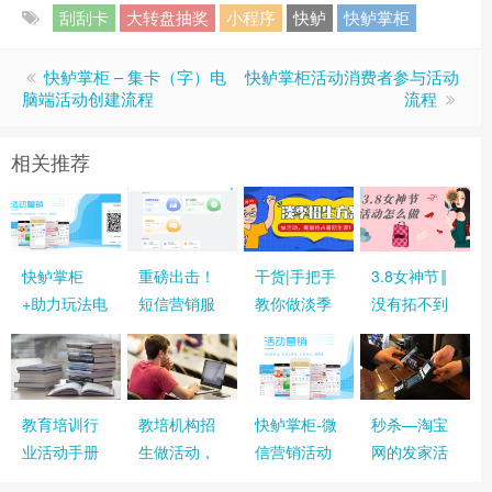
刮刮卡
大转盘抽奖
小程序
快鲈
快鲈掌柜
快鲈掌柜 – 集卡（字）电
快鲈掌柜活动消费者参与活动
脑端活动创建流程
流程
相关推荐
快鲈掌柜
重磅出击！
干货|手把手
3.8女神节‖
+助力玩法电
短信营销服
教你做淡季
没有拓不到
脑端活动创
务终于来
招生活动，
的客源，只
建教程
了！复活客
抢占暑期生
有不努力的
户就用它！
源，这一招
商家
就够了！
教育培训行
教培机构招
快鲈掌柜-微
秒杀—淘宝
业活动手册
生做活动，
信营销活动
网的发家活
快鲈解决方
使用教程详
动,我们要怎